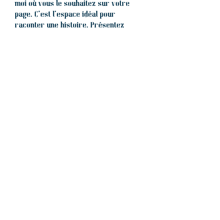
moi où vous le souhaitez sur votre
page. C'est l'espace idéal pour
raconter une histoire. Présentez
votre entreprise, vos services et vos
équipes.
C'est l'espace idéal pour présenter
votre entreprise, vos services et vos
équipes en détails. Présentez votre
équipe et les services proposés.
Racontez l'histoire de votre
entreprise et la raison pour laquelle
elle a été créée. Expliquez à vos
visiteurs vos motivations, vos
objectifs et soulignez vos avantages
par rapport à vos concurrents.
Démarquez-vous et captivez
l'attention de vos visiteurs.
« La voix d'Alexa Hill