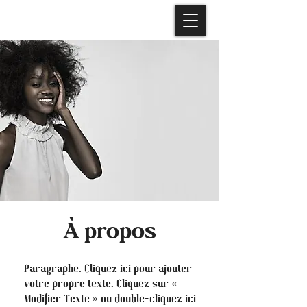
À propos
Paragraphe. Cliquez ici pour ajouter
votre propre texte. Cliquez sur «
Modifier Texte » ou double-cliquez ici